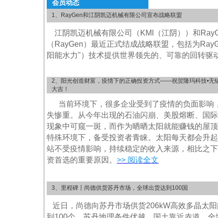
会员动态
1、RayGen和江阴凯迈机械有限公司宣布战略联盟
江阴凯迈机械有限公司（KMI（江阴））和Ray
（RayGen）最近正式结成战略联盟，包括为Ray
阳能水力"）技术提供世界领先的、可靠的回转驱
2、阳光创造财富，疫情下的正确投资方式——祝贺隆玛科技•无
大吉！
当前环境下，很多企业受到了疫情的负面影响
失惨重。从今年出现的石油闪崩、美股熔断、国际
现象中可窥一斑，而作为晒晒太阳就能赚钱的屋顶
特殊环境下，备受投资者青睐。太阳每天都会升起
站不受疫情影响，持续稳定的收入来源，相比之下
资首选的重要原因。
>> 阅读全文
3、里程碑丨尚德供货苏丹市场，全球出货达到100国
近日，尚德向苏丹市场供货206kW高效多晶太
到100个。苏丹地理条件优越，国土靠近赤道，